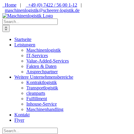
Skip
Home
|
+49 (0) 7422 / 56 00 1-12
|
to
maschinenlogistik@scheerer-logistik.de
content
Facebook
YouTube
Xing
Search
for:
Startseite
Leistungen
Maschinenlogistik
IT-Services
Value-Added-Services
Fakten & Daten
Ansprechpartner
Weitere Unternehmensbereiche
Kontraktlogistik
Transportlogistik
cleanparts
Fulfillment
Inhouse-Service
Maschinenhandling
Kontakt
Flyer
Search