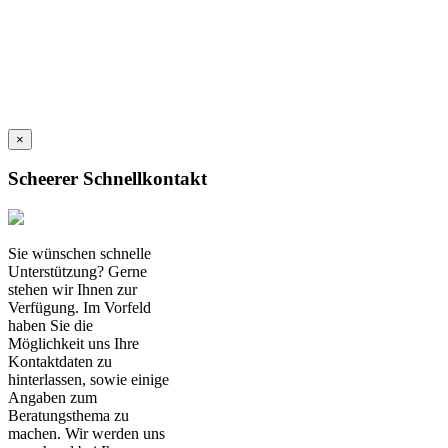
Karl-Simon-Str. 10
78733 Aichhalden
T:
+49 (0) 7422 / 56 00 1-12
F: +49 (0) 7422 / 56 00 1-60
Email schreiben
×
Scheerer Schnellkontakt
Sie wünschen schnelle
Unterstützung? Gerne
stehen wir Ihnen zur
Verfügung. Im Vorfeld
haben Sie die
Möglichkeit uns Ihre
Kontaktdaten zu
hinterlassen, sowie einige
Angaben zum
Beratungsthema zu
machen. Wir werden uns